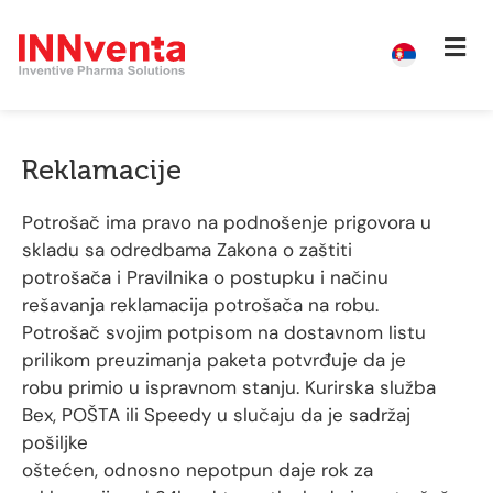
Reklamacije
Potrošač ima pravo na podnošenje prigovora u
skladu sa odredbama Zakona o zaštiti
potrošača i Pravilnika o postupku i načinu
rešavanja reklamacija potrošača na robu.
Potrošač svojim potpisom na dostavnom listu
prilikom preuzimanja paketa potvrđuje da je
robu primio u ispravnom stanju. Kurirska služba
Bex, POŠTA ili Speedy u slučaju da je sadržaj
pošiljke
oštećen, odnosno nepotpun daje rok za