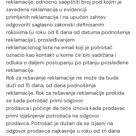
reklamacije, odnosno saopštiti broj pod kojim je
zavedena reklamacija u evidenciji
primljenih reklamacija i na upućen zahtev
odgovoriti saglasno zakonski definisanim
rokovima (u roku od 8 dana od datuma podnošenja
reklamacije), prosleđivanjem
reklamacionog lista na email koji je potrošač
označio kao kontakt u kome će biti sadržana i
odluka o daljem postupanju po pitanju prosleđene
reklamacije.
Rok za rešavanje reklamacije ne može da bude
duži od 15 dana, od dana podnošenja
reklamacije. Rok za rešavanje reklamacije prekida
se kada potrošač primi odgovor
prodavca i počinje da teče iznova kada prodavac
primi izjašnjenje potrošača na odgovor
prodavca. Potrošač je dužan da se izjasni na
odgovor prodavca najkasnije u roku od tri dana