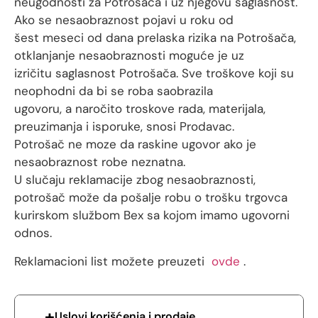
neugodnosti za Potrošača i uz njegovu saglasnost.
Ako se nesaobraznost pojavi u roku od
šest meseci od dana prelaska rizika na Potrošača,
otklanjanje nesaobraznosti moguće je uz
izričitu saglasnost Potrošača. Sve troškove koji su
neophodni da bi se roba saobrazila
ugovoru, a naročito troskove rada, materijala,
preuzimanja i isporuke, snosi Prodavac.
Potrošač ne moze da raskine ugovor ako je
nesaobraznost robe neznatna.
U slučaju reklamacije zbog nesaobraznosti,
potrošač može da pošalje robu o trošku trgovca
kurirskom službom Bex sa kojom imamo ugovorni
odnos.
Reklamacioni list možete preuzeti
ovde
.
Uslovi korišćenja i prodaje