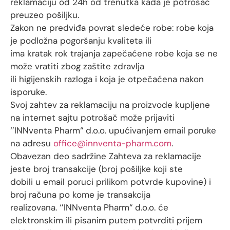
reklamaciju od 24h od trenutka kada je potrošač
preuzeo pošiljku.
Zakon ne predviđa povrat sledeće robe: robe koja
je podložna pogoršanju kvaliteta ili
ima kratak rok trajanja zapečaćene robe koja se ne
može vratiti zbog zaštite zdravlja
ili higijenskih razloga i koja je otpečaćena nakon
isporuke.
Svoj zahtev za reklamaciju na proizvode kupljene
na internet sajtu potrošač može prijaviti
‘’INNventa Pharm“ d.o.o. upućivanjem email poruke
na adresu
office@innventa-pharm.com
.
Obavezan deo sadržine Zahteva za reklamacije
jeste broj transakcije (broj pošiljke koji ste
dobili u email poruci prilikom potvrde kupovine) i
broj računa po kome je transakcija
realizovana. ‘’INNventa Pharm“ d.o.o. će
elektronskim ili pisanim putem potvrditi prijem