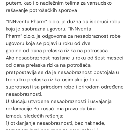
putem, kao i o nadležnim telima za vansudsko
rešavanje potrošačkih sporova
‘’INNventa Pharm“ d.o.o. je dužna da isporuči robu
koja je saobrazna ugovoru. ‘’INNventa
Pharm“ d.o.o. je odgovorna za nesaobraznost robe
ugovoru koja se pojavi u roku od dve
godine od dana prelaska rizika na potrošača.
Ako nesaobraznost nastane u roku od šest meseci
od dana prelaska rizika na potrošača,
pretpostavlja se da je nesaobraznost postojala u
trenutku prelaska rizika, osim ako je to u
suprotnosti sa prirodom robe i prirodom određene
nesaobraznosti.
U slučaju utvrdene nesaobraznosti i usvajanja
reklamacije Potrošač ima pravo da bira
izmedu sledećih rešenja:
1) otklanjanje nesaobraznosti, bez naknade,