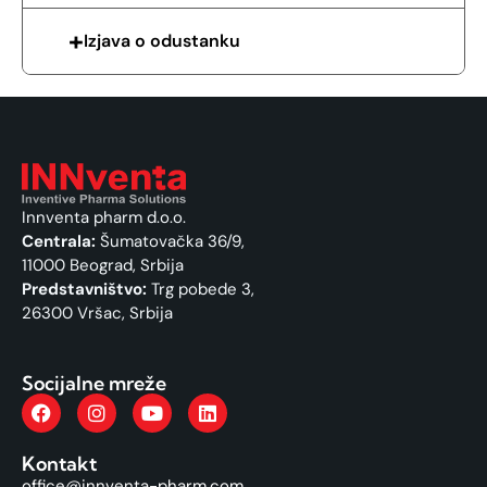
Izjava o odustanku
Innventa pharm d.o.o.
Centrala:
Šumatovačka 36/9,
11000 Beograd, Srbija
Predstavništvo:
Trg pobede 3,
26300 Vršac, Srbija
Socijalne mreže
Kontakt
office@innventa-pharm.com