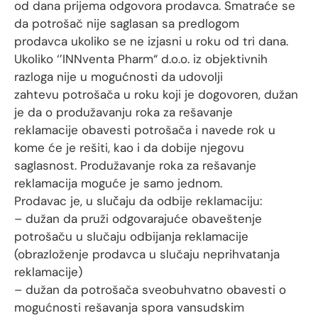
od dana prijema odgovora prodavca. Smatraće se
da potrošač nije saglasan sa predlogom
prodavca ukoliko se ne izjasni u roku od tri dana.
Ukoliko ‘’INNventa Pharm“ d.o.o. iz objektivnih
razloga nije u mogućnosti da udovolji
zahtevu potrošača u roku koji je dogovoren, dužan
je da o produžavanju roka za rešavanje
reklamacije obavesti potrošača i navede rok u
kome će je rešiti, kao i da dobije njegovu
saglasnost. Produžavanje roka za rešavanje
reklamacija moguće je samo jednom.
Prodavac je, u slučaju da odbije reklamaciju:
– dužan da pruži odgovarajuće obaveštenje
potrošaču u slučaju odbijanja reklamacije
(obrazloženje prodavca u slučaju neprihvatanja
reklamacije)
– dužan da potrošača sveobuhvatno obavesti o
mogućnosti rešavanja spora vansudskim