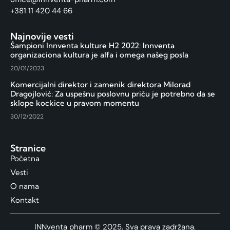
+381 11 420 44 66
Najnovije vesti
Šampioni Innventa kulture H2 2022: Innventa
organizaciona kultura je alfa i omega našeg posla
20/01/2023
Komercijalni direktor i zamenik direktora Milorad
Dragojlović: Za uspešnu poslovnu priču je potrebno da se
sklope kockice u pravom momentu
30/12/2022
Stranice
Početna
Vesti
O nama
Kontakt
INNventa pharm © 2025. Sva prava zadržana.