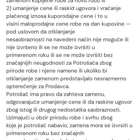
zamenom kupljene robe za novu robu ili
2) umanjenje cene ili raskid ugovora i vraćanje
plaćenog iznosa kuporodajne cene i to u
visini maloprodajne cene robe na dan kupovine —
pod uslovom da otklanjanje
nesaobraznosti na navedeni način nije moguće ili
nije izvršeno ili se ne može izvršiti u
primerenom roku ili se ne može izvršiti bez
značajnijih neugodnosti za Potrošača zbog
prirode robe i njene namene ili ukoliko bi
otklanjanje zamenom predstavijalo nesrazmerno
opterećenje za Prodavca.
Potrošač ima pravo da zahteva zamenu,
odgovarajuće umanjenje cene ili da raskine ugovor
zbog istog ili drugog nedostatka saobraznosti.
Uzimajući u obzir prirodu robe i svrhu zbog
koje je potrošač nabavio, zamena mora se izvrsiti u
primerenom roku bez značajnih