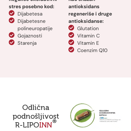
stres posebno kod:
antioksidans
Dijabetesa
regeneriše i druge
Dijabetesne
antioksidanse:
polineuropatije
Glutation
Gojaznosti
Vitamin C
Starenja
Vitamin E
Coenzim Q10
Odlična
podnošljivost
®
R-LIPO
INN