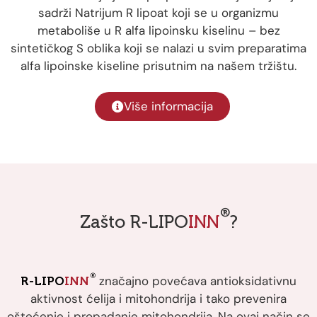
sadrži Natrijum R lipoat koji se u organizmu
metaboliše u R alfa lipoinsku kiselinu – bez
sintetičkog S oblika koji se nalazi u svim preparatima
alfa lipoinske kiseline prisutnim na našem tržištu.
Više informacija
®
Zašto R-LIPO
INN
?
®
značajno povećava antioksidativnu
R-LIPO
INN
aktivnost ćelija i mitohondrija i tako prevenira
oštećenje i propadanje mitohondrija. Na ovaj način se