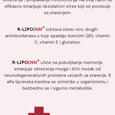
efikasno smanjuje oksidativni stres koji se povezuje
sa starenjem.
®
održava zdrav nivo drugih
R-LIPO
INN
antioksidanasa u koje spadaju koenzim Q10, vitamin
C, vitamin E i glutation.
®
utiče na poboljšanje memorije,
R-LIPO
INN
smanjuje oštećenja mozga i štiti mozak od
neurodegenerativnih promena vezanih za starenje. R
alfa lipoinska kiselina se sintetiše u organizmimu i
bezbedno se i sigurno metaboliše.