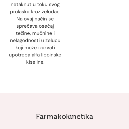
netaknut u toku svog
prolaska kroz želudac.
Na ovaj način se
sprečava osećaj
težine, mučnine i
nelagodnosti u želucu
koji može izazvati
upotreba alfa lipoinske
kiseline.
Farmakokinetika