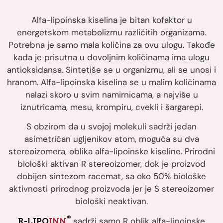
Alfa-lipoinska kiselina je bitan kofaktor u
energetskom metabolizmu različitih organizama.
Potrebna je samo mala količina za ovu ulogu. Takođe
kada je prisutna u dovoljnim količinama ima ulogu
antioksidansa. Sintetiše se u organizmu, ali se unosi i
hranom. Alfa-lipoinska kiselina se u malim količinama
nalazi skoro u svim namirnicama, a najviše u
iznutricama, mesu, krompiru, cvekli i šargarepi.
S obzirom da u svojoj molekuli sadrži jedan
asimetričan ugljenikov atom, moguća su dva
stereoizomera, oblika alfa-lipoinske kiseline. Prirodni
biološki aktivan R stereoizomer, dok je proizvod
dobijen sintezom racemat, sa oko 50% biološke
aktivnosti prirodnog proizvoda jer je S stereoizomer
biološki neaktivan.
®
sadrži samo R oblik alfa-lipoinske
R-LIPO
INN