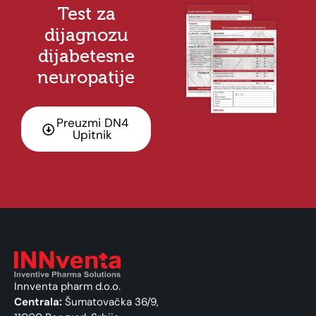
Test za
dijagnozu
dijabetesne
neuropatije
Preuzmi DN4
Upitnik
Innventa pharm d.o.o.
Centrala:
Šumatovačka 36/9,