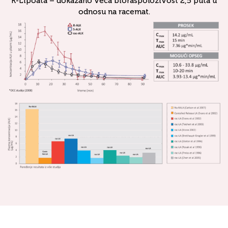
R-Lipoata – dokazano veća bioraspoloživost 2,5 puta u
odnosu na racemat.