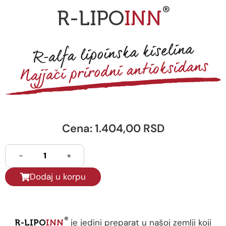
®
R-LIPO
INN
Cena: 1.404,00 RSD
-
+
Dodaj u korpu
®
je jedini preparat u našoj zemlji koji
R-LIPO
INN