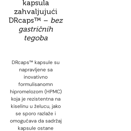
kapsula
zahvaljujući
DRcaps™ –
bez
gastričnih
tegoba
DRcaps™ kapsule su
napravljene sa
inovativno
formulisanomn
hipromelozom (HPMC)
koja je rezistentna na
kiselinu u želucu, jako
se sporo razlaže i
omogućava da sadržaj
kapsule ostane