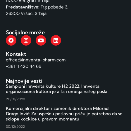
11000 Beograd, Srbija
Predstavništvo:
Trg pobede 3,
26300 Vršac, Srbija
Socijalne mreže
Kontakt
office@innventa-pharm.com
+381 11 420 44 66
Najnovije vesti
Šampioni Innventa kulture H2 2022: Innventa
organizaciona kultura je alfa i omega našeg posla
20/01/2023
Komercijalni direktor i zamenik direktora Milorad
Dragojlović: Za uspešnu poslovnu priču je potrebno da se
sklope kockice u pravom momentu
30/12/2022