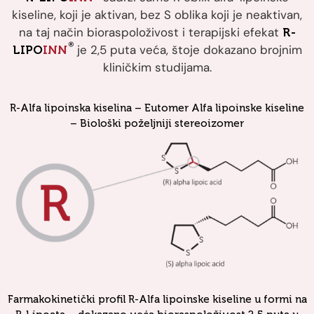
kiseline, koji je aktivan, bez S oblika koji je neaktivan,
na taj način bioraspoloživost i terapijski efekat
R-
®
je 2,5 puta veća, štoje dokazano brojnim
LIPO
INN
kliničkim studijama.
R-Alfa lipoinska kiselina – Eutomer Alfa lipoinske kiseline
– Biološki poželjniji stereoizomer
Farmakokinetički profil R-Alfa lipoinske kiseline u formi na