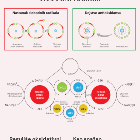
Reguliše oksidativni
Kao snažan