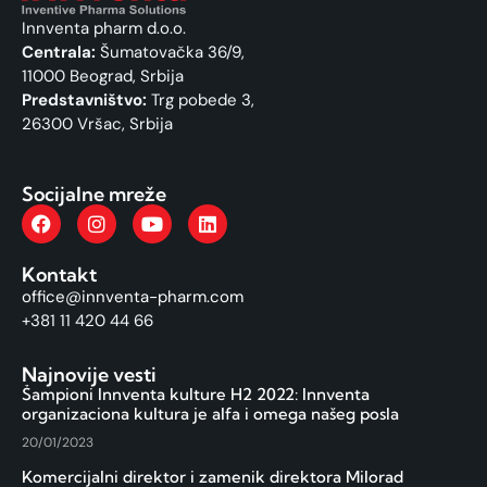
Innventa pharm d.o.o.
Centrala:
Šumatovačka 36/9,
11000 Beograd, Srbija
Predstavništvo:
Trg pobede 3,
26300 Vršac, Srbija
Socijalne mreže
Kontakt
office@innventa-pharm.com
+381 11 420 44 66
Najnovije vesti
Šampioni Innventa kulture H2 2022: Innventa
organizaciona kultura je alfa i omega našeg posla
20/01/2023
Komercijalni direktor i zamenik direktora Milorad