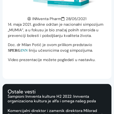
INNventa Pharm
28/05/2021
14. maja 2021. godine održan je nacionalni simpozijum
„MUMIA“, a u fokusu je bio značaj polnih steroida u
prevenciji bolesti i poboljšanju kvaliteta života.
Doc. dr Milan Potić je ovom prilikom predstavio
liniju učesnicima ovog simpozijuma.
SPERG
INN
Video prezentacije možete pogledati u nastavku.
Ostale vesti
Šampioni Innventa kulture H2 2022: Innventa
organizaciona kultura je alfa i omega našeg posla
Komercijalni direktor i zamenik direktora Milorad