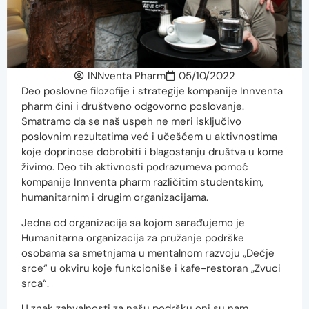
INNventa Pharm
05/10/2022
Deo poslovne filozofije i strategije kompanije Innventa
pharm čini i društveno odgovorno poslovanje.
Smatramo da se naš uspeh ne meri isključivo
poslovnim rezultatima već i učešćem u aktivnostima
koje doprinose dobrobiti i blagostanju društva u kome
živimo. Deo tih aktivnosti podrazumeva pomoć
kompanije Innventa pharm različitim studentskim,
humanitarnim i drugim organizacijama.
Jedna od organizacija sa kojom sarađujemo je
Humanitarna organizacija za pružanje podrške
osobama sa smetnjama u mentalnom razvoju „Dečje
srce“ u okviru koje funkcioniše i kafe-restoran „Zvuci
srca“.
U znak zahvalnosti za našu podršku oni su nam