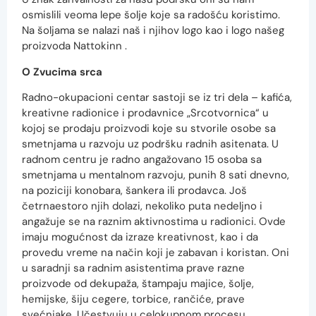
osmislili veoma lepe šolje koje sa radošću koristimo.
Na šoljama se nalazi naš i njihov logo kao i logo našeg
proizvoda Nattokinn .
O Zvucima srca
Radno-okupacioni centar sastoji se iz tri dela – kafića,
kreativne radionice i prodavnice „Srcotvornica“ u
kojoj se prodaju proizvodi koje su stvorile osobe sa
smetnjama u razvoju uz podršku radnih asitenata. U
radnom centru je radno angažovano 15 osoba sa
smetnjama u mentalnom razvoju, punih 8 sati dnevno,
na poziciji konobara, šankera ili prodavca. Još
četrnaestoro njih dolazi, nekoliko puta nedeljno i
angažuje se na raznim aktivnostima u radionici. Ovde
imaju mogućnost da izraze kreativnost, kao i da
provedu vreme na način koji je zabavan i koristan. Oni
u saradnji sa radnim asistentima prave razne
proizvode od dekupaža, štampaju majice, šolje,
hemijske, šiju cegere, torbice, rančiće, prave
svećnjake. Učestvuju u celokupnom procesu