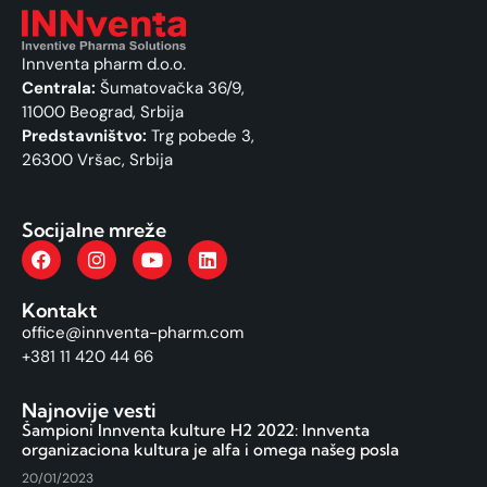
Innventa pharm d.o.o.
Centrala:
Šumatovačka 36/9,
11000 Beograd, Srbija
Predstavništvo:
Trg pobede 3,
26300 Vršac, Srbija
Socijalne mreže
Kontakt
office@innventa-pharm.com
+381 11 420 44 66
Najnovije vesti
Šampioni Innventa kulture H2 2022: Innventa
organizaciona kultura je alfa i omega našeg posla
20/01/2023